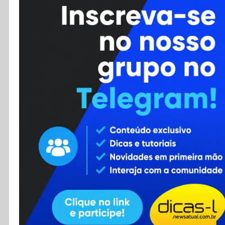
Cursos
Enviar Dica
F.A.Q
Cadastro
Contato
RSS