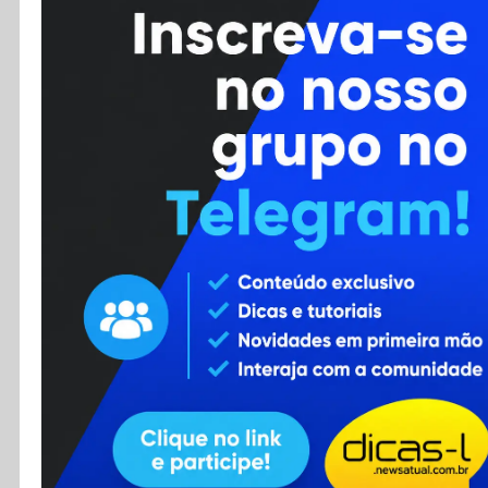
Cursos
Enviar Dica
F.A.Q
Cadastro
Contato
RSS