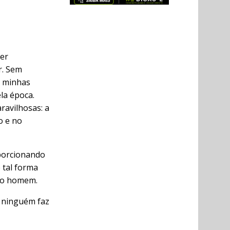
er
r. Sem
o minhas
la época.
avilhosas: a
o e no
oporcionando
e tal forma
ro homem.
 ninguém faz