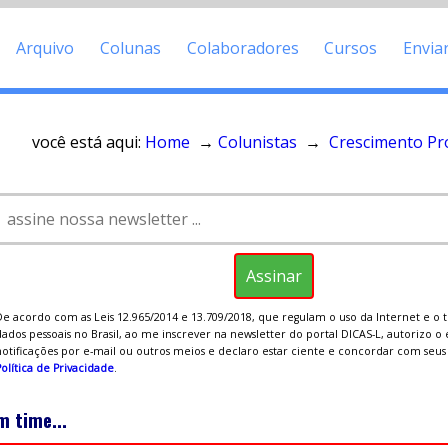
Arquivo
Colunas
Colaboradores
Cursos
Envia
você está aqui:
Home
→
Colunistas
→
Crescimento Pro
De acordo com as Leis 12.965/2014 e 13.709/2018, que regulam o uso da Internet e o
ados pessoais no Brasil, ao me inscrever na newsletter do portal DICAS-L, autorizo o
notificações por e-mail ou outros meios e declaro estar ciente e concordar com seu
olítica de Privacidade
.
m time...