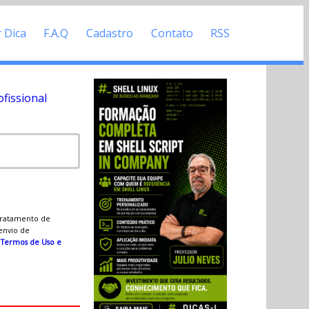
r Dica
F.A.Q
Cadastro
Contato
RSS
fissional
 tratamento de
 envio de
s
Termos de Uso e