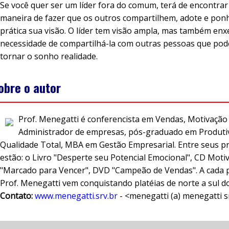
Se você quer ser um líder fora do comum, terá de encontra
maneira de fazer que os outros compartilhem, adote e po
prática sua visão. O líder tem visão ampla, mas também enx
necessidade de compartilhá-la com outras pessoas que pod
tornar o sonho realidade.
obre o autor
Prof. Menegatti é conferencista em Vendas, Motivação 
Administrador de empresas, pós-graduado em Produti
Qualidade Total, MBA em Gestão Empresarial. Entre seus p
estão: o Livro "Desperte seu Potencial Emocional", CD Moti
"Marcado para Vencer", DVD "Campeão de Vendas". A cada p
Prof. Menegatti vem conquistando platéias de norte a sul do
Contato:
www.menegatti.srv.br
- <menegatti (a) menegatti s