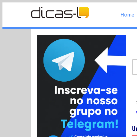
Home
d
P
U