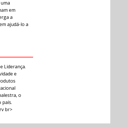
r uma
nham em
erga a
em ajudá-lo a
e Liderança.
vidade e
rodutos
vacional
alestra, o
 país.
rv br>