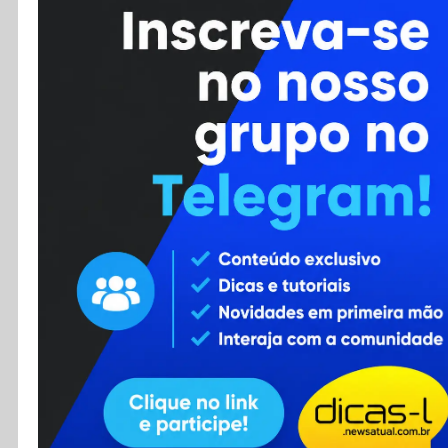
Cursos
Enviar Dica
F.A.Q
Cadastro
Contato
RSS