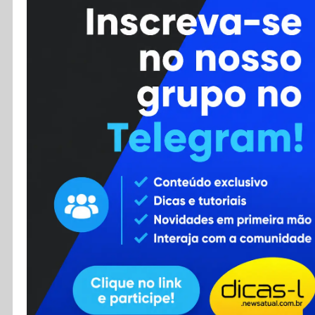
Cursos
Enviar Dica
F.A.Q
Cadastro
Contato
RSS