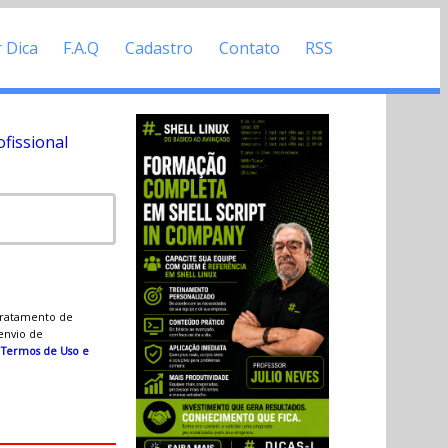
r Dica
F.A.Q
Cadastro
Contato
RSS
fissional
 tratamento de
 envio de
s
Termos de Uso e