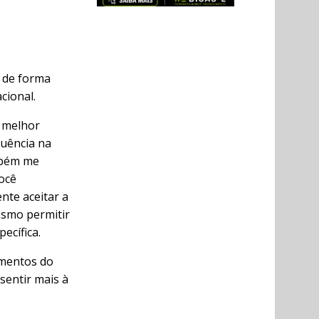
á de forma
cional.
 melhor
quência na
ambém me
ocê
nte aceitar a
esmo permitir
ecífica.
imentos do
sentir mais à