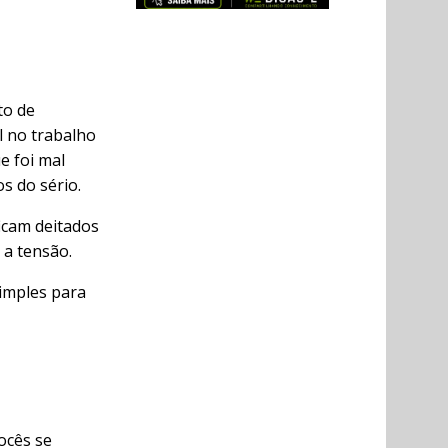
to de
l no trabalho
e foi mal
s do sério.
icam deitados
 a tensão.
simples para
ocês se