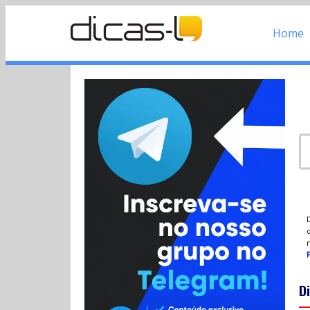
Home
d
P
D