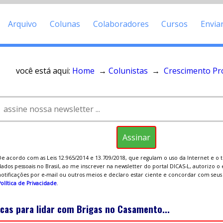
Arquivo
Colunas
Colaboradores
Cursos
Envia
você está aqui:
Home
→
Colunistas
→
Crescimento Pro
De acordo com as Leis 12.965/2014 e 13.709/2018, que regulam o uso da Internet e o
ados pessoais no Brasil, ao me inscrever na newsletter do portal DICAS-L, autorizo o
notificações por e-mail ou outros meios e declaro estar ciente e concordar com seu
olítica de Privacidade
.
icas para lidar com Brigas no Casamento...