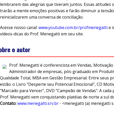
lembrarem das alegrias que tiveram juntos. Essas atitudes 
trarão a mente emoções positivas e farão diminuir a tensã
reinicializarem uma conversa de conciliação.
Acesse nosso canal:
www.youtube.com.br/profmenegatti
e i
vídeos-dicas do Prof. Menegatti em seu site.
obre o autor
Prof. Menegatti é conferencista em Vendas, Motivação 
Administrador de empresas, pós-graduado em Produti
Qualidade Total, MBA em Gestão Empresarial. Entre seus p
estão: o Livro "Desperte seu Potencial Emocional", CD Moti
"Marcado para Vencer", DVD "Campeão de Vendas". A cada p
Prof. Menegatti vem conquistando platéias de norte a sul do
Contato:
www.menegatti.srv.br
- <menegatti (a) menegatti s