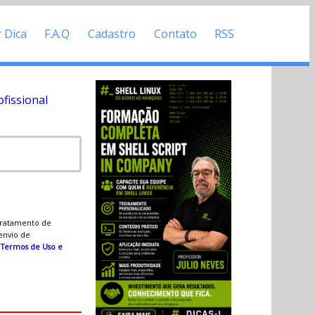
r Dica
F.A.Q
Cadastro
Contato
RSS
fissional
 tratamento de
 envio de
s
Termos de Uso e