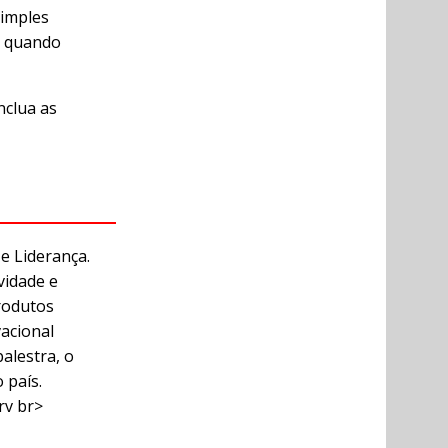
simples
o quando
nclua as
e Liderança.
vidade e
rodutos
vacional
alestra, o
 país.
rv br>