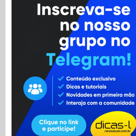
Cursos
Enviar Dica
F.A.Q
Cadastro
Contato
RSS