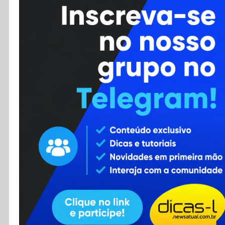
Cursos
Enviar Dica
F.A.Q
Cadastro
Contato
RSS