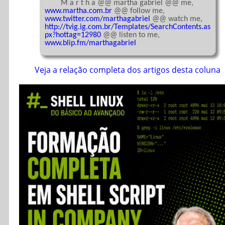
	M a r t h a @@ martha gabriel @@ me, 
www.martha.com.br
 @@ follow me, 
www.twitter.com/marthagabriel
 @@ watch me, 
http://tvig.ig.com.br/Templates/SearchContents.as
px?hottag=12980
 @@ listen to me, 
www.blip.fm/marthagabriel
Veja a relação completa dos artigos desta coluna