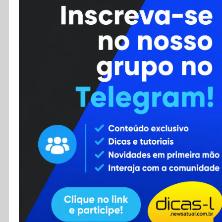
Cursos
Enviar Dica
F.A.Q
Cadastro
Contato
RSS